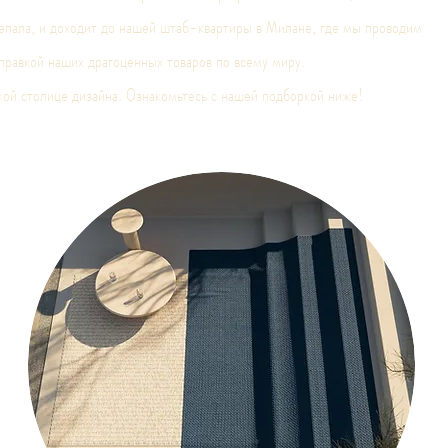
Непала, и доходит до нашей штаб-квартиры в Милане, где мы проводим
правкой наших драгоценных товаров по всему миру.
кой столице дизайна. Ознакомьтесь с нашей подборкой ниже!