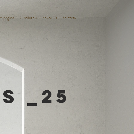
a pagina
Дизайнеры
Компания
Контакты
es _25