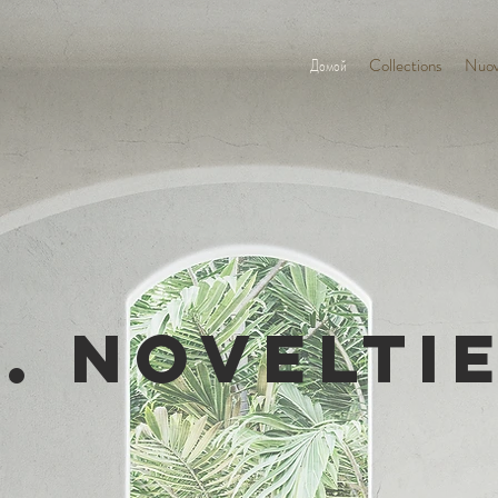
Домой
Collections
Nuov
. novelti