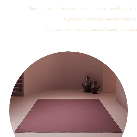
Процесс начинается с мастерства, типичного для Индии и 
тщательный контроль качества перед от
Весь дизайн и идеи родились в Милане, европейс