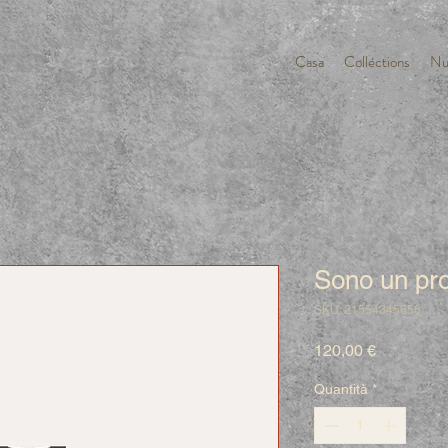
Casa
Collections
Nu
Sono un pro
SKU: 21554345656
Prezzo
120,00 €
Quantità
*