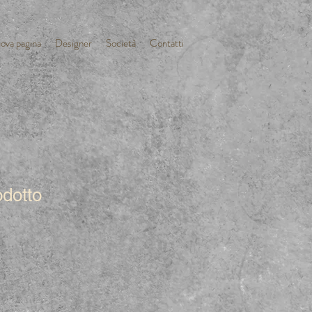
ova pagina
Designer
Società
Contatti
dotto