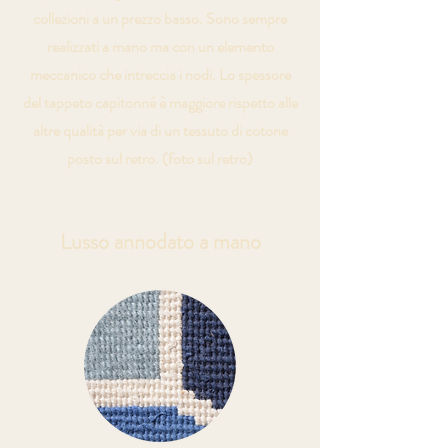
collezioni a un prezzo basso. Sono sempre
realizzati a mano ma con un elemento
meccanico che intreccia i nodi. Lo spessore
del tappeto capitonné è maggiore rispetto alle
altre qualità per via di un tessuto di cotone
posto sul retro. (foto sul retro)
Lusso annodato a mano