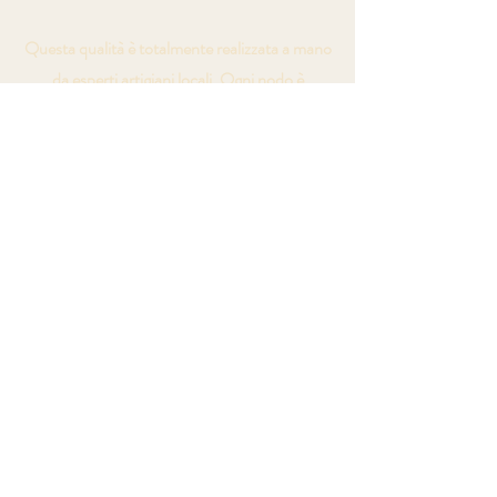
Questa qualità è totalmente realizzata a mano
da esperti artigiani locali. Ogni nodo è
realizzato a mano con un telaio tradizionale e
qualsiasi disegno della collezione può essere
realizzato. 80 nodi x pollice
(foto sul retro)
Premium annodato a mano