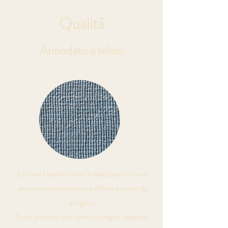
Qualità
Annodato a telaio
La linea Loomknotted è realizzata con una
lavorazione meccanica e rifinita a mano da
artigiani.
Sono prodotti che hanno il miglior rapporto