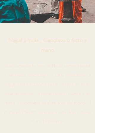
Nepal e India _ Capolavoro fatto a
mano
Storicamente le aree dell'India settentrionale
e del Nepal sono luoghi in cui la produzione di
tappeti fatti a mano è parte integrante dello
sviluppo sociale. La produzione in queste aree
non è paragonabile ad altre aree del mondo. I
materiali utilizzati sono pura seta, lino, cotone
e lana himalayana