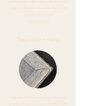
qualità/prezzo nella nostra collezione. Con
questa collezione è possibile creare solo
tappeti monocolore.
(foto sul retro)
Trapuntato a mano
I tappeti tuftati ti consentono di creare
qualsiasi disegno da ciascuna delle nostre