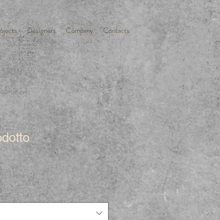
ojects
Designers
Company
Contacts
dotto
3