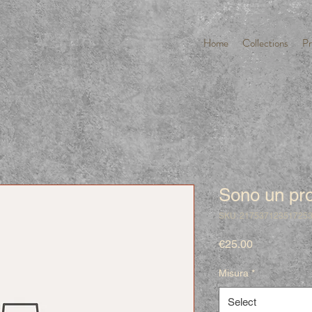
Home
Collections
Pr
Sono un pro
SKU: 21753712351725
Price
€25.00
Misura
*
Select