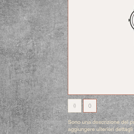
Sono una descrizione del p
aggiungere ulteriori dettagl